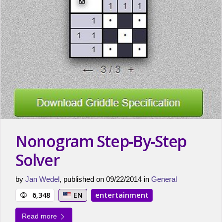
Nonogram Step-By-Step
Solver
by
Jan Wedel
, published on 09/22/2014 in
General
6,348
EN
entertainment
Read more