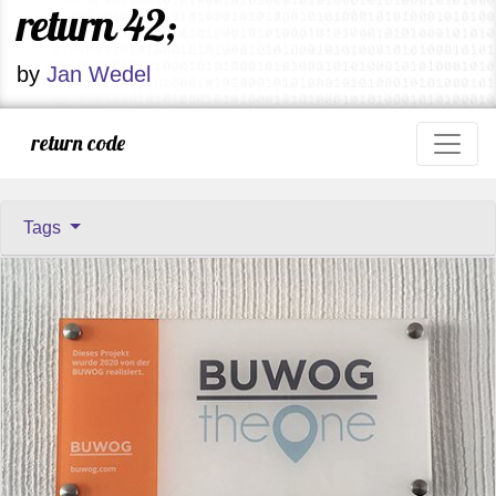
return 42;
by
Jan Wedel
return code
Tags